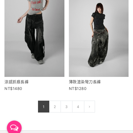
涼感抓痕長褲
薄款渲染彎刀長褲
1480
1280
1
2
3
4