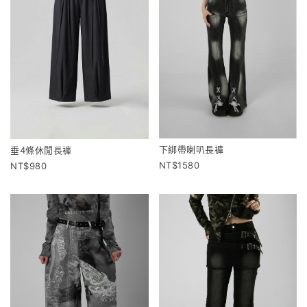
下綁帶喇叭長褲
垂4條休閒長褲
1580
980