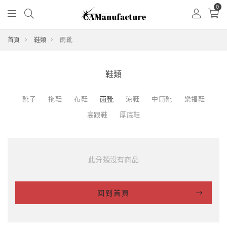
0
首頁
鞋類
雨靴
鞋類
靴子
拖鞋
布鞋
雨靴
涼鞋
中筒靴
樂福鞋
高跟鞋
厚底鞋
此分類沒有商品
回到首頁