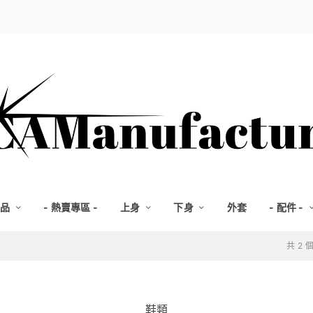
選品
- 熱賣專區 -
上身
下身
外套
- 配件 -
共 2
鞋類