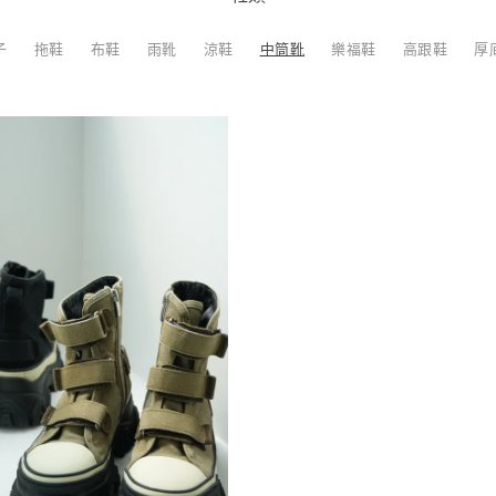
子
拖鞋
布鞋
雨靴
涼鞋
中筒靴
樂福鞋
高跟鞋
厚