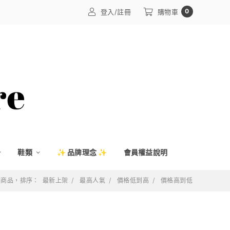
0
登入/註冊
購物車
鞋類
✨ 品牌理念 ✨
會員權益說明
 個商品，排序：
最新上架
最高人氣
價格低到高
價格高到低