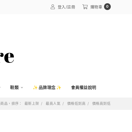
0
登入/註冊
購物車
鞋類
✨ 品牌理念 ✨
會員權益說明
 個商品，排序：
最新上架
最高人氣
價格低到高
價格高到低