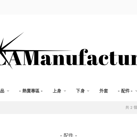
選品
- 熱賣專區 -
上身
下身
外套
- 配件 -
共 2
- 配件 -