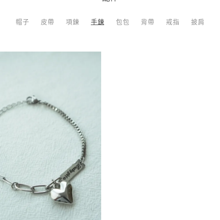
帽子
皮帶
項鍊
手鍊
包包
背帶
戒指
披肩