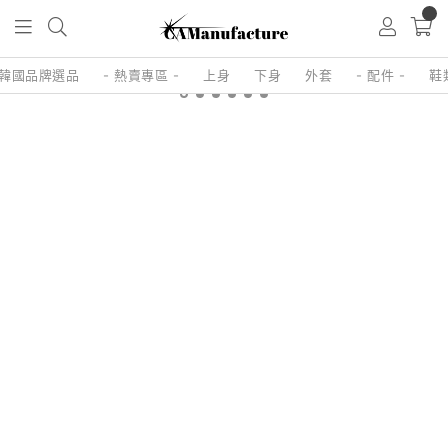
0
🇷韓國品牌選品
- 熱賣專區 -
上身
下身
外套
- 配件 -
鞋