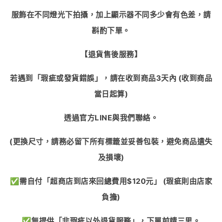
服飾在不同燈光下拍攝，加上顯示器不同多少會有色差，請
斟酌下單。
【退貨售後服務】
若遇到「瑕疵或發貨錯誤」，請在收到商品
3
天內
(
收到商品
當日起算
)
透過官方
LINE
與我們聯絡。
(
更換尺寸，請務必留下所有標籤並妥善包裝，避免商品遺失
及損壞
)
✅
需自付「超商店到店來回總費用
$120
元」
(
瑕疵則由店家
負擔
)
✅
無提供「非瑕疵以外退貨服務」，下單前請三思。