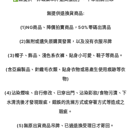
無提供退換貨商品
:
(1)NG
商品、降價拍賣商品，
50%
零碼出清品
(2)
無附或遺失原購買發票，以及沒有衣服吊牌
(3)
帽子、飾品、淺色系衣褲、貼身小可愛、鞋子等商品。
(
含亞麻製品、針織毛衣類、貼身衣物或易產生使用痕跡等衣
物
)
(4)
沾染煙味、自行修改、已穿出門、沾染彩妝
/
食物污漬、下
水清洗後才發現瑕疵，錯誤的洗滌方式或穿著方式等造成之
瑕疵。
(5)
無原出貨商品吊牌、已過退換受理日才寄回。