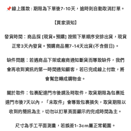
📌
線上匯款
:
期限為下單後
7-10
天，逾時則自動取消訂單。
【買家須知】
發貨時間：商品採
[
現貨
+
預購
]
按照下單順序安排出貨，現貨
正常
3
天內發貨。預購商品需
7-14
天出貨
(
不含假日
)
。
缺件問題：若遇商品下架或廠商通知斷貨而導致缺件，我們
會再收到資訊的第一時間通知顧客，若已完成線上付款，將
會幫您轉成購物金。
關於取件：包裹配達門市後請及時取件，取貨期限為包裹抵
達門市後
7
天以內，「未取件」會導致包裹損失，取貨期限以
收到的簡訊為主，切勿以訂單頁面顯示的完成時間為主。
尺寸為手工平面測量，若誤差
1-3cm
屬正常範圍。